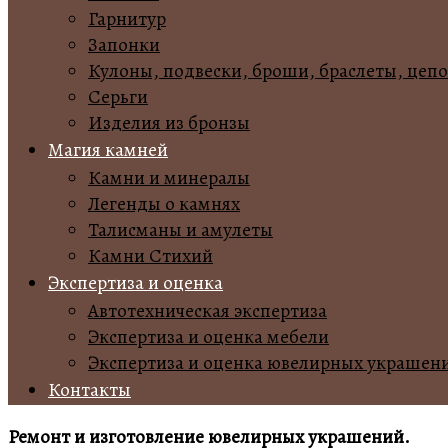
Гарнитур
Запонки
Кулоны, подвески, броши, браслеты, цеп
Серьги
Изделия из бронзы
Магия камней
Камни и минералы
Легенды о камнях
Талисманы и амулеты
Камни Стихий
Экспертиза и оценка
Автотехническая экспертиза
Экспертиза и оценка мебели
Экспертиза и оценка ювелирных украшен
Контакты
Ремонт и изготовление ювелирных украшений.