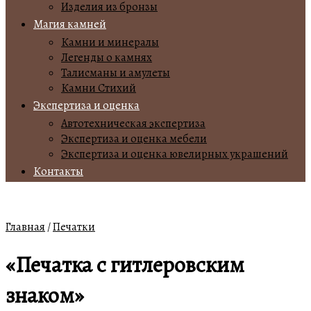
Изделия из бронзы
Магия камней
Камни и минералы
Легенды о камнях
Талисманы и амулеты
Камни Стихий
Экспертиза и оценка
Автотехническая экспертиза
Экспертиза и оценка мебели
Экспертиза и оценка ювелирных украшений
Контакты
Главная
/
Печатки
«Печатка с гитлеровским
знаком»