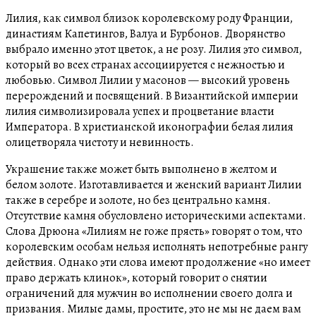
Лилия, как символ близок королевскому роду Франции,
династиям Капетингов, Валуа и Бурбонов. Дворянство
выбрало именно этот цветок, а не розу. Лилия это символ,
который во всех странах ассоциируется с нежностью и
любовью. Символ Лилии у масонов — высокий уровень
перерождений и посвящений. В Византийской империи
лилия символизировала успех и процветание власти
Императора. В христианской иконографии белая лилия
олицетворяла чистоту и невинность.
Украшение также может быть выполнено в желтом и
белом золоте. Изготавливается и женский вариант Лилии
также в серебре и золоте, но без центрально камня.
Отсутствие камня обусловлено историческими аспектами.
Слова Дрюона «Лилиям не гоже прясть» говорят о том, что
королевским особам нельзя исполнять непотребные рангу
действия. Однако эти слова имеют продолжение «но имеет
право держать клинок», который говорит о снятии
ограничений для мужчин во исполнении своего долга и
призвания. Милые дамы, простите, это не мы не даем вам