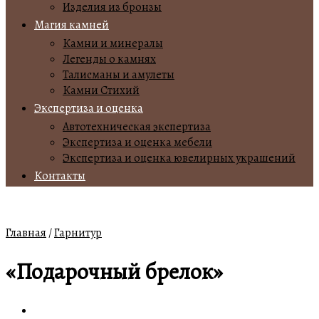
Изделия из бронзы
Магия камней
Камни и минералы
Легенды о камнях
Талисманы и амулеты
Камни Стихий
Экспертиза и оценка
Автотехническая экспертиза
Экспертиза и оценка мебели
Экспертиза и оценка ювелирных украшений
Контакты
Главная
/
Гарнитур
«Подарочный брелок»