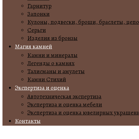
Гарнитур
Запонки
Кулоны, подвески, броши, браслеты, цеп
Серьги
Изделия из бронзы
Магия камней
Камни и минералы
Легенды о камнях
Талисманы и амулеты
Камни Стихий
Экспертиза и оценка
Автотехническая экспертиза
Экспертиза и оценка мебели
Экспертиза и оценка ювелирных украшен
Контакты