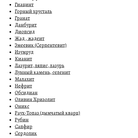
Гиацинт
Горный хрусталь
Гранат
Данбурит
Диопсид
Жад , жадеит
Змеевик (Серпентевит)
Изумруд
Кианит
Лазурит, ляпис, лазурь
Лунный камень, селенит
Малахит
Нефрит
Обсидиан
Оливин Хризолит
Оникс
Раух-Топаз (дымчатый кварц)
Рубин
Сапфир
Сердолик