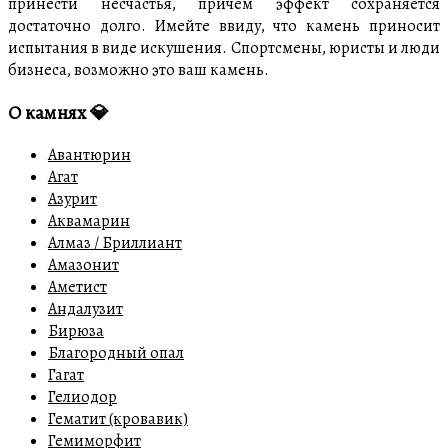
принести несчастья, причем эффект сохраняется
достаточно долго. Имейте ввиду, что камень приносит
испытания в виде искушения. Спортсмены, юристы и люди
бизнеса, возможно это ваш камень.
О камнях 💎
Авантюрин
Агат
Азурит
Аквамарин
Алмаз / Бриллиант
Амазонит
Аметист
Андалузит
Бирюза
Благородный опал
Гагат
Гелиодор
Гематит (кровавик)
Гемиморфит