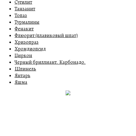
Сугилит
Танзанит
Топаз
Турмалины
Фенакит
Флюорит (плавиковый шпат)
Хризопраз
Хромдиопсид
Циркон
Черный бриллиант. Карбонадо.
Шпинель
Янтарь
Яшма