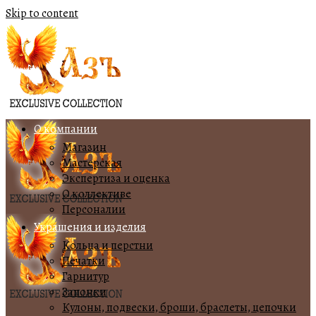
Skip to content
О компании
Магазин
Мастерская
Экспертиза и оценка
О коллективе
Персоналии
Украшения и изделия
Кольца и перстни
Печатки
Гарнитур
Запонки
Кулоны, подвески, броши, браслеты, цепочки